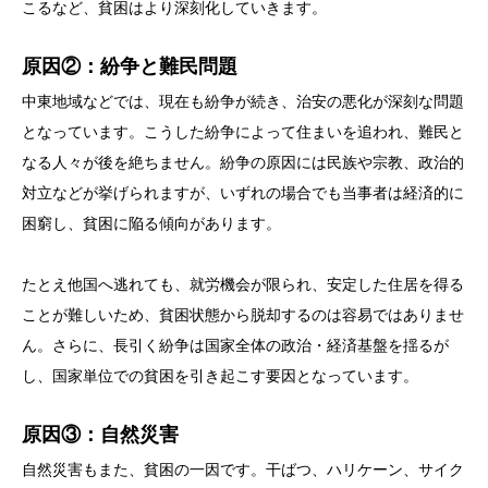
こるなど、貧困はより深刻化していきます。
原因②：紛争と難民問題
中東地域などでは、現在も紛争が続き、治安の悪化が深刻な問題
となっています。こうした紛争によって住まいを追われ、難民と
なる人々が後を絶ちません。紛争の原因には民族や宗教、政治的
対立などが挙げられますが、いずれの場合でも当事者は経済的に
困窮し、貧困に陥る傾向があります。
たとえ他国へ逃れても、就労機会が限られ、安定した住居を得る
ことが難しいため、貧困状態から脱却するのは容易ではありませ
ん。さらに、長引く紛争は国家全体の政治・経済基盤を揺るが
し、国家単位での貧困を引き起こす要因となっています。
原因③：自然災害
自然災害もまた、貧困の一因です。干ばつ、ハリケーン、サイク