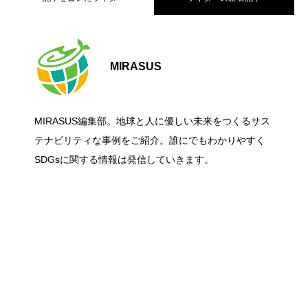
【大阪公立大学】海から日本のエネルギ
2026.07.06
MIRASUS
食品・日用品の「脱プラ包装」入門｜サ
2026.06.27
ー課題に挑む！洋上風力発電の国際コン
MIRASUS編集部。地球と人に優しい未来をつくるサス
グリーンリカバリーとは？ 経済復興と脱
2026.06.27
ステナブルな選び方と今日からできるこ
テナビリティな事例をご紹介。誰にでもわかりやすく
ペ「Floating Wind Challenge」に挑戦
SDGsに関する情報は発信していきます。
炭素を同時に進める考え方をわかりやす
と
く解説