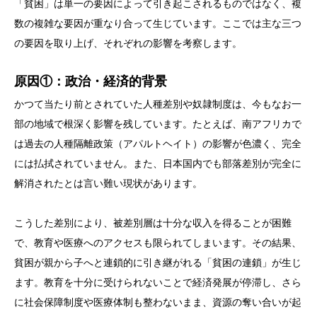
「貧困」は単一の要因によって引き起こされるものではなく、複
数の複雑な要因が重なり合って生じています。ここでは主な三つ
の要因を取り上げ、それぞれの影響を考察します。
原因①：政治・経済的背景
かつて当たり前とされていた人種差別や奴隷制度は、今もなお一
部の地域で根深く影響を残しています。たとえば、南アフリカで
は過去の人種隔離政策（アパルトヘイト）の影響が色濃く、完全
には払拭されていません。また、日本国内でも部落差別が完全に
解消されたとは言い難い現状があります。
こうした差別により、被差別層は十分な収入を得ることが困難
で、教育や医療へのアクセスも限られてしまいます。その結果、
貧困が親から子へと連鎖的に引き継がれる「貧困の連鎖」が生じ
ます。教育を十分に受けられないことで経済発展が停滞し、さら
に社会保障制度や医療体制も整わないまま、資源の奪い合いが起