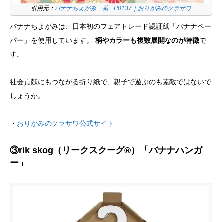
引用元：
バナナちよがみ 菊 P0137｜おりがみのクラサワ
バナナちよがみは、日本初のフェアトレード認証紙「バナナペー
パー」を使用しています。
柄やカラーも複数展開なのが特徴
で
す。
社会貢献にもつながる折り紙で、親子で遊ぶのも素敵ではないで
しょうか。
・
おりがみのクラサワ公式サイト
③rik skog（リークスクーグ®）「バナナハンガ
ー」