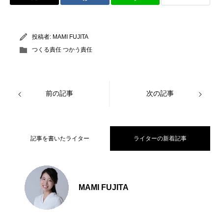
投稿者:
MAMI FUJITA
つくる責任 つかう責任
前の記事
次の記事
記事を書いたライター
ライターの新着記事
【保存版】エコな紙を徹底比較！kome-
2024.04.25
MAMI FUJITA
プラスチックが分解されるまでの年数｜
2023.01.20
kami、バナナペーパー、ゼロCO2ペーパ