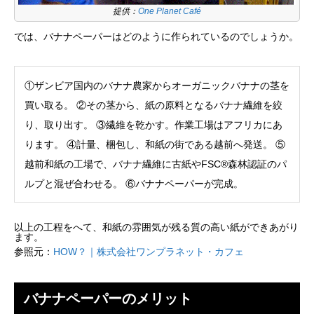
提供：
One Planet Café
では、バナナペーパーはどのように作られているのでしょうか。
①ザンビア国内のバナナ農家からオーガニックバナナの茎を
買い取る。 ②その茎から、紙の原料となるバナナ繊維を絞
り、取り出す。 ③繊維を乾かす。作業工場はアフリカにあ
ります。 ④計量、梱包し、和紙の街である越前へ発送。 ⑤
越前和紙の工場で、バナナ繊維に古紙やFSC®森林認証のパ
ルプと混ぜ合わせる。 ⑥バナナペーパーが完成。
以上の工程をへて、和紙の雰囲気が残る質の高い紙ができあがり
ます。
参照元：
HOW？｜株式会社ワンプラネット・カフェ
バナナペーパーのメリット