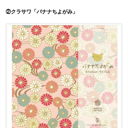
②クラサワ「バナナちよがみ」