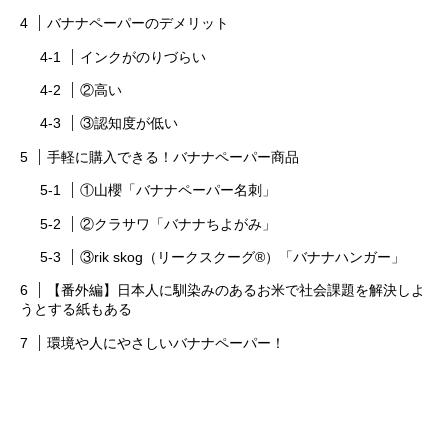
バナナペーパーのデメリット
インクがのりづらい
②高い
③認知度が低い
手軽に購入できる！バナナペーパー商品
①山櫻「バナナペーパー名刺」
②クラサワ「バナナちよがみ」
③rik skog（リークスクーグ®）「バナナハンガー」
【番外編】日本人に馴染みのあるお米で社会課題を解決しよ
うとする紙もある
環境や人にやさしいバナナペーパー！