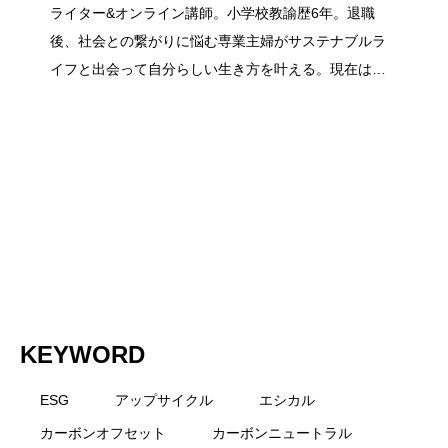
ライター&オンライン講師。小学校教諭歴6年。退職
日本で誕生したバナナペーパーとは？メ
2022.12.12
素材別データと今できる行動
後、社会との繋がりに悩む専業主婦がサステナブルラ
ーのメリットとデメリット
イフと出会って自分らしい生き方を叶える。現在はサ
ステナブルライフ、SDGs、食、教育分野の記事を執筆
リットやデメリット、手軽に購入できる
中。自分・社会・環境を大切にする輪を広げたい。著
書『ふだん使いのSDGs：自己肯定感ゼロから解放され
る！家事BOOK！』
商品を紹介！
KEYWORD
ESG
アップサイクル
エシカル
カーボンオフセット
カーボンニュートラル