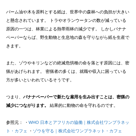
パーム油や木を原料とする紙は、世界中の森林への負担が大きい
と懸念されています。 トラやオランウータンの数が減っている
原因の一つは、林業による熱帯雨林の減少です。 しかしバナナ
ペーパーならば、野生動物と生息地の森を守りながら紙を生産で
きます。
また、ゾウやキリンなどの絶滅危惧種の命を落とす原因には、密
猟があげられます。 密猟者の多くは、就職や収入に困っている
方が多いといわれているそうです。
つまり、
バナナペーパーで新たな雇用を生み出すことは、密猟の
減少につながります。
結果的に動物の命を守れるのです。
参照元： ・
WHO 日本とアフリカの協働｜株式会社ワンプラネッ
ト・カフェ
・
ゾウを守る｜株式会社ワンプラネット・カフェ