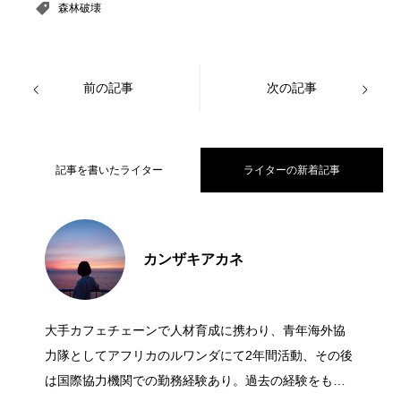
森林破壊
前の記事
次の記事
記事を書いたライター
ライターの新着記事
日本で森林破壊は起きている？日本の森
2021.08.04
カンザキアカネ
アフリカの砂漠化問題。その原因と対策
2021.08.02
林の現状についてご紹介
大手カフェチェーンで人材育成に携わり、青年海外協
森林破壊が地球に与える影響｜世界の現
2021.08.01
についてご紹介
力隊としてアフリカのルワンダにて2年間活動、その後
は国際協力機関での勤務経験あり。過去の経験をもと