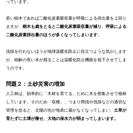
っています。
若い樹木であれば二酸化炭素吸収量が呼吸による排出量を上回り
ますが、
樹木も歳をとると二酸化炭素吸収量が減り、呼吸による
二酸化炭素排出量のほうが多くなってしまいます
。
伐採を行わないほうが地球温暖化防止に役立つような気がします
が、樹齢の長い木が残ることは温暖化防止機能を低下させてしま
うのです。
問題２：土砂災害の増加
人工林は、効率的に「木材を育てる」ために木を密集させて植林
しています。そのため「収穫」、つまり間伐や伐採などの適切な
管理を怠ると、太陽の光が地表に届かなくなってしまい、
土草が
育たずに土壌が痩せ、大地の保水力が弱まってしまいます。