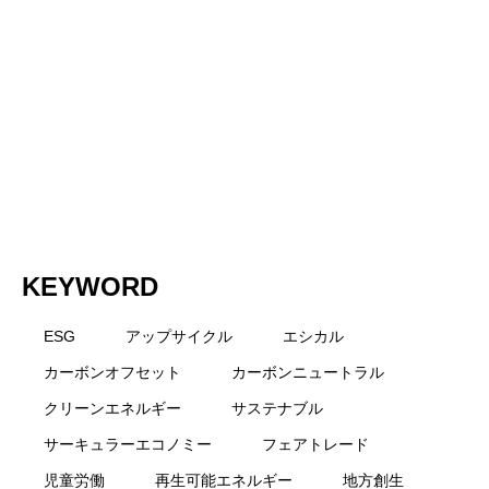
に現在はフリーランスとして途上国支援やキャリア教
状と日本企業の取り組み、私たちにでき
育の講師・メンター業をメインとして活動しながら執
筆活動も行う。趣味は旅とコーヒーと料理。海の街に
暮らし始めたことで日々大量の魚をさばく生活を楽し
ること
んでいる。
KEYWORD
ESG
アップサイクル
エシカル
カーボンオフセット
カーボンニュートラル
クリーンエネルギー
サステナブル
サーキュラーエコノミー
フェアトレード
児童労働
再生可能エネルギー
地方創生