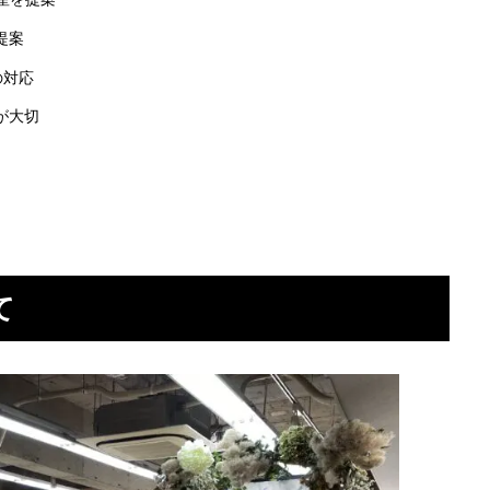
提案
の対応
が大切
て