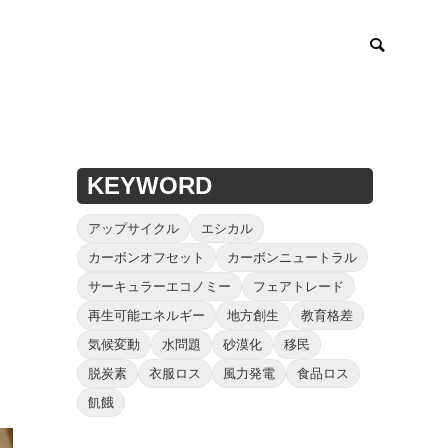
KEYWORD
アップサイクル
エシカル
カーボンオフセット
カーボンニュートラル
サーキュラーエコノミー
フェアトレード
再生可能エネルギー
地方創生
教育格差
気候変動
水問題
砂漠化
移民
脱炭素
衣服ロス
風力発電
食品ロス
飢餓