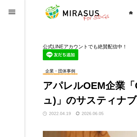
健康と福祉を
公式LINEアカウントでも絶賛配信中！
育をみんなに
企業・団体事例
等を実現しよう
アパレルOEM企業「C
イレを世界中に
ュ)」のサスティナ
に そしてクリーンに
2022.04.19
2026.06.05
経済成長も
の基盤をつくろう