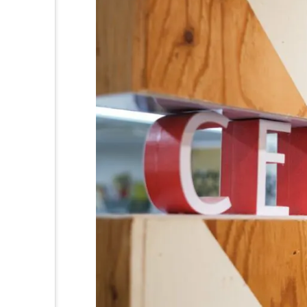
等をなくそう
るまちづくりを
る責任 つかう責任
体的な対策を
さを守ろう
さも守ろう
すべての人に
で目標を達成しよう