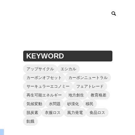
KEYWORD
アップサイクル
エシカル
カーボンオフセット
カーボンニュートラル
サーキュラーエコノミー
フェアトレード
再生可能エネルギー
地方創生
教育格差
気候変動
水問題
砂漠化
移民
脱炭素
衣服ロス
風力発電
食品ロス
飢餓