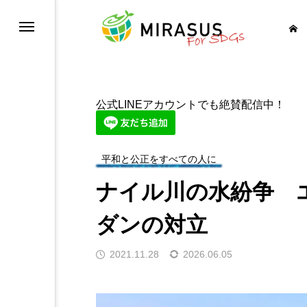
健康と福祉を
公式LINEアカウントでも絶賛配信中！
育をみんなに
平和と公正をすべての人に
等を実現しよう
ナイル川の水紛争 
イレを世界中に
ダンの対立
に そしてクリーンに
2021.11.28
2026.06.05
経済成長も
の基盤をつくろう