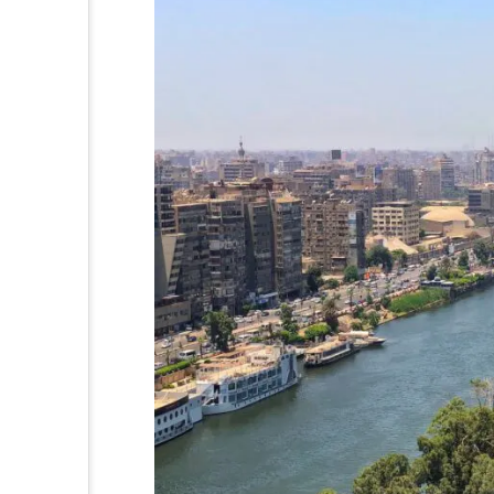
等をなくそう
るまちづくりを
る責任 つかう責任
体的な対策を
さを守ろう
さも守ろう
すべての人に
で目標を達成しよう