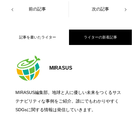
前の記事
次の記事
記事を書いたライター
ライターの新着記事
【大阪公立大学】海から日本のエネルギ
2026.07.06
MIRASUS
食品・日用品の「脱プラ包装」入門｜サ
2026.06.27
ー課題に挑む！洋上風力発電の国際コン
MIRASUS編集部。地球と人に優しい未来をつくるサス
グリーンリカバリーとは？ 経済復興と脱
2026.06.27
ステナブルな選び方と今日からできるこ
テナビリティな事例をご紹介。誰にでもわかりやすく
ペ「Floating Wind Challenge」に挑戦
SDGsに関する情報は発信していきます。
炭素を同時に進める考え方をわかりやす
と