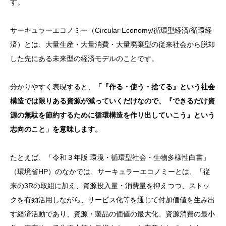
す。
サーキュラーエコノミー（Circular Economy/循環型経済/循環経
済）とは、大量生産・大量消費・大量廃棄型の従来社会から脱却
した先にある未来型の経済モデルのことです。
分かりやすく表現すると、
「『作る・使う・捨てる』という社会
構造では限りある資源が減っていくだけなので、『できるだけ資
源の無駄を節約するために循環構造を作り出していこう』という
志向のこと」を意味します。
たとえば、「令和３年版 環境・循環型社会・生物多様性白書」
（環境省HP）のなかでは、サーキュラーエコノミーとは、「従
来の3Rの取組に加え、資源投入量・消費量を抑えつつ、ストッ
クを有効活用しながら、サービス化等を通じて付加価値を生み出
す経済活動であり、資源・製品の価値の最大化、資源消費の最小