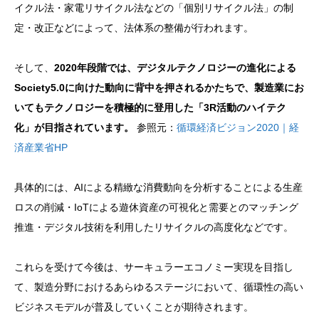
イクル法・家電リサイクル法などの「個別リサイクル法」の制
定・改正などによって、法体系の整備が行われます。
そして、
2020年段階では、デジタルテクノロジーの進化による
Society5.0に向けた動向に背中を押されるかたちで、製造業にお
いてもテクノロジーを積極的に登用した「3R活動のハイテク
化」が目指されています。
参照元：
循環経済ビジョン2020｜経
済産業省HP
具体的には、AIによる精緻な消費動向を分析することによる生産
ロスの削減・IoTによる遊休資産の可視化と需要とのマッチング
推進・デジタル技術を利用したリサイクルの高度化などです。
これらを受けて今後は、サーキュラーエコノミー実現を目指し
て、製造分野におけるあらゆるステージにおいて、循環性の高い
ビジネスモデルが普及していくことが期待されます。