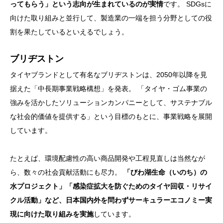
ってもらう」という志向が生まれているのが実情
です。 SDGsに
向けた取り組みと並行して、製造業の一端を担う分野としての役
割を果たしているといえるでしょう。
ブリヂストン
タイヤブランドとして有名なブリヂストンは、2050年以降を見
据えた「中長期事業戦略構想」を発表。 「タイヤ・ゴム事業の
強みを活かしたソリューションカンパニーとして、サステナブル
な社会的価値を提供する」という目標のもとに、事業戦略を展開
しています。
たとえば、環境配慮性の高い商品開発や工程見直しは当然なが
ら、数々の社会貢献活動にも尽力。
「びわ湖生命（いのち）の
水プロジェクト」「感染症拡大を防ぐためのタイヤ回収・リサイ
クル活動」など、日本国内外を問わずサーキュラーエコノミー実
現に向けた取り組みを実施
しています。