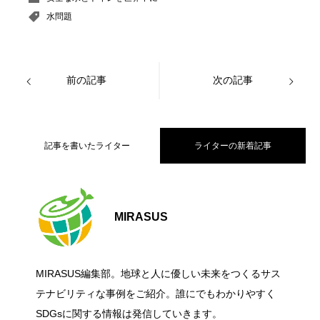
水問題
前の記事
次の記事
記事を書いたライター
ライターの新着記事
【大阪公立大学】海から日本のエネルギ
2026.07.06
MIRASUS
食品・日用品の「脱プラ包装」入門｜サ
2026.06.27
ー課題に挑む！洋上風力発電の国際コン
MIRASUS編集部。地球と人に優しい未来をつくるサス
グリーンリカバリーとは？ 経済復興と脱
2026.06.27
ステナブルな選び方と今日からできるこ
テナビリティな事例をご紹介。誰にでもわかりやすく
ペ「Floating Wind Challenge」に挑戦
SDGsに関する情報は発信していきます。