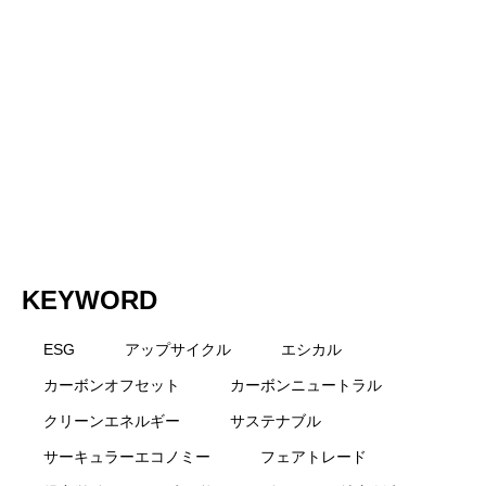
炭素を同時に進める考え方をわかりやす
と
く解説
KEYWORD
ESG
アップサイクル
エシカル
カーボンオフセット
カーボンニュートラル
クリーンエネルギー
サステナブル
サーキュラーエコノミー
フェアトレード