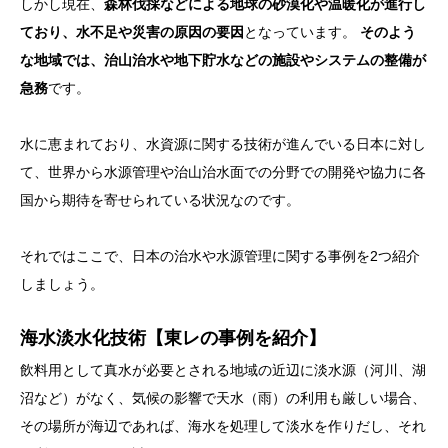
しかし現在、
森林伐採などによる地球の砂漠化や温暖化が進行し
ており、水不足や災害の原因の要因
となっています。
そのよう
な地域では、治山治水や地下貯水などの施設やシステムの整備が
急務
です。
水に恵まれており、水資源に関する技術が進んでいる日本に対し
て、世界から水源管理や治山治水面での分野での開発や協力に各
国から期待を寄せられている状況なのです。
それではここで、日本の治水や水源管理に関する事例を2つ紹介
しましょう。
海水淡水化技術【東レの事例を紹介】
飲料用として真水が必要とされる地域の近辺に淡水源（河川、湖
沼など）がなく、気候の影響で天水（雨）の利用も厳しい場合、
その場所が海辺であれば、海水を処理して淡水を作りだし、それ