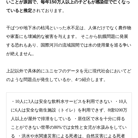
いことが原因で、毎年150万人以上の子どもが感染症で亡くなっ
ていると推定
されております。
干ばつや地下水の枯渇といった水不足は、人体だけでなく農作物
や家畜にも壊滅的な被害を与えます。 そこから飢餓問題に発展
する恐れもあり、国際河川の流域国間では水の使用量を巡る争い
が絶えません。
上記以外で具体的にユニセフのデータを元に現代社会においてど
のような問題点が発生しているか、4つ紹介します。
・10人に3人は安全な飲料水サービスを利用できない ・10人
に6人は安全な衛生施設（トイレ）を利用できず、8億9200万
人以上が屋外で排泄をしている ・居住区で水を十分に得る
ことができない世帯の80%では女性と女児が水汲みをしてい
る ・洪水や水関連災害による死者は、自然災害による死者