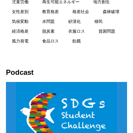
児童労働
再生可能エネルギー
地方創生
女性差別
教育格差
格差社会
森林破壊
気候変動
水問題
砂漠化
移民
経済格差
脱炭素
衣服ロス
貧困問題
風力発電
食品ロス
飢餓
Podcast