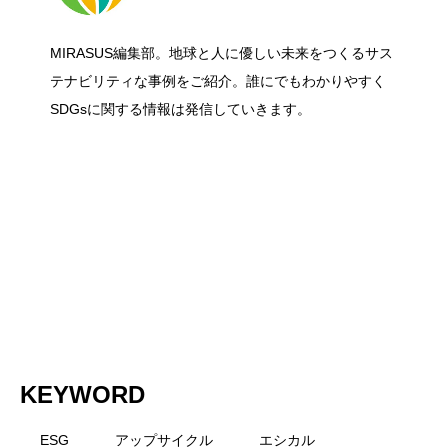
食品・日用品の「脱プラ包装」入門｜サ
2026.06.27
ー課題に挑む！洋上風力発電の国際コン
MIRASUS編集部。地球と人に優しい未来をつくるサス
グリーンリカバリーとは？ 経済復興と脱
2026.06.27
ステナブルな選び方と今日からできるこ
テナビリティな事例をご紹介。誰にでもわかりやすく
ペ「Floating Wind Challenge」に挑戦
SDGsに関する情報は発信していきます。
炭素を同時に進める考え方をわかりやす
と
く解説
KEYWORD
ESG
アップサイクル
エシカル