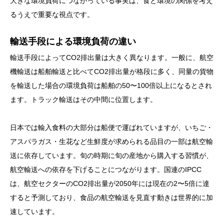
大きな環境負荷につながっている事実は、食と環境の関係を考え
るうえで重要な視点です。
輸送手段による環境負荷の違い
輸送手段によってCO2排出量は大きく異なります。一般に、航空
機輸送は船舶輸送と比べてCO2排出量が格段に多く、同量の貨物
を輸送した場合の環境負荷は船舶の50〜100倍以上になるとされ
ます。トラック輸送はその中間に位置します。
日本では輸入食料の大部分は船便で運ばれていますが、いちご・
アスパラガス・生花など生鮮度が求められる品目の一部は航空輸
送に依存しています。旬の時期に旬の産地から購入する習慣が、
航空輸送への依存を下げることにつながります。国連のIPCC
は、航空セクターのCO2排出量が2050年には現在の2〜5倍に達
すると予測しており、食品の航空輸送を見直す動きは世界的に加
速しています。