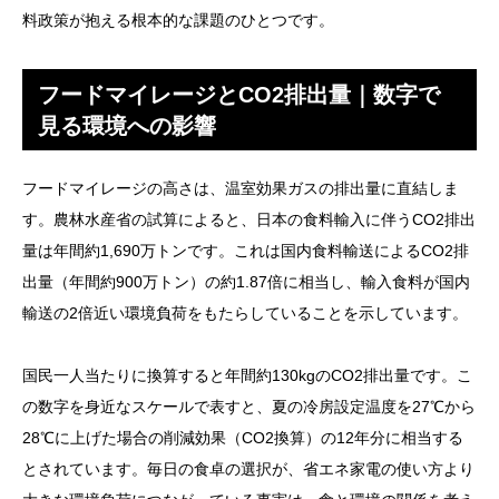
料政策が抱える根本的な課題のひとつです。
フードマイレージとCO2排出量｜数字で
見る環境への影響
フードマイレージの高さは、温室効果ガスの排出量に直結しま
す。農林水産省の試算によると、日本の食料輸入に伴うCO2排出
量は年間約1,690万トンです。これは国内食料輸送によるCO2排
出量（年間約900万トン）の約1.87倍に相当し、輸入食料が国内
輸送の2倍近い環境負荷をもたらしていることを示しています。
国民一人当たりに換算すると年間約130kgのCO2排出量です。こ
の数字を身近なスケールで表すと、夏の冷房設定温度を27℃から
28℃に上げた場合の削減効果（CO2換算）の12年分に相当する
とされています。毎日の食卓の選択が、省エネ家電の使い方より