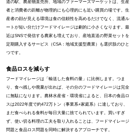
道の駅、農産物直売所、地域のファーマーズマーケットは、生産
者と消費者の距離が物理的にも心理的にも近い購買の場です。生
産者の顔が見える環境は食の信頼性を高めるだけでなく、流通ル
ートが短い分だけフードマイレージは劇的に小さくなります。最
近はSNSで発信する農家も増えており、産地直送の野菜セットを
定期購入するサービス（CSA：地域支援型農業）も選択肢のひと
つです。
食品ロスを減らす
フードマイレージは「輸送した食料の量」に比例します。つま
り、食べ残しや廃棄が出れば、その分のフードマイレージは完全
に無駄になります。農林水産省・環境省によると、日本の食品ロ
スは2022年度で約472万トン（事業系+家庭系）に達しており、
まだ食べられる食料が毎日大量に捨てられています。買いすぎ
ず、使い切る料理の工夫を取り入れることは、フードマイレージ
問題と食品ロス問題を同時に解決するアプローチです。