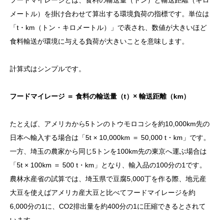
メートル）を掛け合わせて算出する環境負荷の指標です。単位は
「t・km（トン・キロメートル）」で表され、数値が大きいほど
食料輸送が環境に与える負荷が大きいことを意味します。
計算式はシンプルです。
フードマイレージ ＝ 食料の輸送量（t）× 輸送距離（km）
たとえば、アメリカから5トンのトウモロコシを約10,000km先の
日本へ輸入する場合は「5t × 10,000km ＝ 50,000 t・km」です。
一方、埼玉の農家から同じ5トンを100km先の東京へ運ぶ場合は
「5t × 100km ＝ 500 t・km」となり、輸入品の100分の1です。
農林水産省の試算では、埼玉県で豆腐5,000丁を作る際、地元産
大豆を使えばアメリカ産大豆と比べてフードマイレージを約
6,000分の1に、CO2排出量を約400分の1に圧縮できるとされて
います。