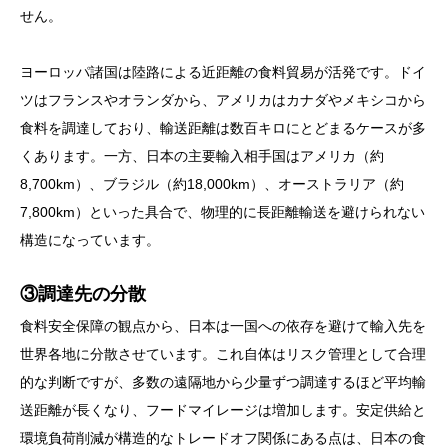
せん。
ヨーロッパ諸国は陸路による近距離の食料貿易が活発です。ドイ
ツはフランスやオランダから、アメリカはカナダやメキシコから
食料を調達しており、輸送距離は数百キロにとどまるケースが多
くあります。一方、日本の主要輸入相手国はアメリカ（約
8,700km）、ブラジル（約18,000km）、オーストラリア（約
7,800km）といった具合で、物理的に長距離輸送を避けられない
構造になっています。
③調達先の分散
食料安全保障の観点から、日本は一国への依存を避けて輸入先を
世界各地に分散させています。これ自体はリスク管理として合理
的な判断ですが、多数の遠隔地から少量ずつ調達するほど平均輸
送距離が長くなり、フードマイレージは増加します。安定供給と
環境負荷削減が構造的なトレードオフ関係にある点は、日本の食