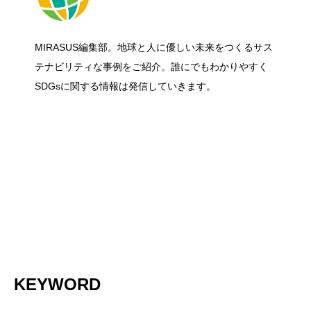
食品・日用品の「脱プラ包装」入門｜サ
2026.06.27
ー課題に挑む！洋上風力発電の国際コン
MIRASUS編集部。地球と人に優しい未来をつくるサス
グリーンリカバリーとは？ 経済復興と脱
2026.06.27
ステナブルな選び方と今日からできるこ
テナビリティな事例をご紹介。誰にでもわかりやすく
ペ「Floating Wind Challenge」に挑戦
SDGsに関する情報は発信していきます。
炭素を同時に進める考え方をわかりやす
と
く解説
KEYWORD