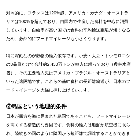
対照的に、フランスは120%超、アメリカ・カナダ・オーストラ
リアは100%を超えており、自国内で生産した食料を中心に消費
しています。自給率が高い国では食料の平均輸送距離が短くなる
ため、必然的にフードマイレージも小さくなります。
特に深刻なのが穀物の輸入依存です。小麦・大豆・トウモロコシ
の3品目だけで合計約2,430万トンが輸入に頼っており（農林水産
省）、その主要輸入先はアメリカ・ブラジル・オーストラリアと
いった遠隔地です。これらの基幹食料の長距離輸送が、日本のフ
ードマイレージを大幅に押し上げています。
②島国という地理的条件
日本が四方を海に囲まれた島国であることも、フードマイレージ
を高くする構造的な要因です。食料の輸入は船舶か航空機に限ら
れ、陸続きの国のように隣国から短距離で調達することができま