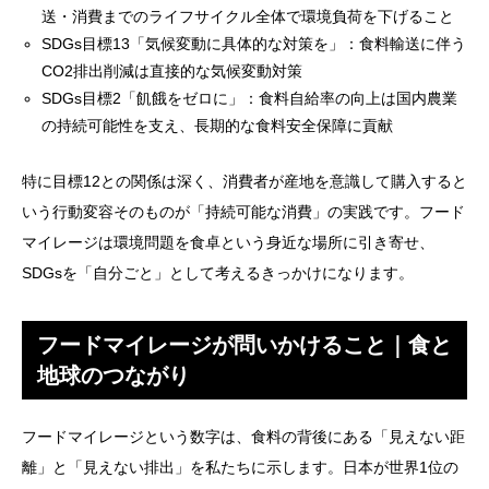
送・消費までのライフサイクル全体で環境負荷を下げること
SDGs目標13「気候変動に具体的な対策を」：食料輸送に伴う
CO2排出削減は直接的な気候変動対策
SDGs目標2「飢餓をゼロに」：食料自給率の向上は国内農業
の持続可能性を支え、長期的な食料安全保障に貢献
特に目標12との関係は深く、消費者が産地を意識して購入すると
いう行動変容そのものが「持続可能な消費」の実践です。フード
マイレージは環境問題を食卓という身近な場所に引き寄せ、
SDGsを「自分ごと」として考えるきっかけになります。
フードマイレージが問いかけること｜食と
地球のつながり
フードマイレージという数字は、食料の背後にある「見えない距
離」と「見えない排出」を私たちに示します。日本が世界1位の