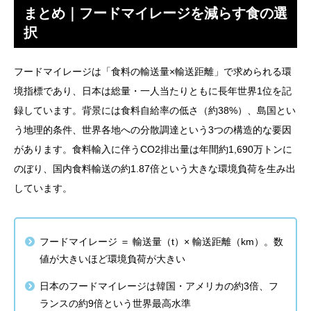
まとめ｜フードマイレージを減らす食の選
択
フードマイレージは「食料の輸送量×輸送距離」で求められる環
境指標であり、日本は総量・一人当たりともに長年世界1位を記
録しています。背景には食料自給率の低さ（約38%）、島国とい
う地理的条件、世界各地への分散調達という3つの構造的な要因
があります。食料輸入に伴うCO2排出量は年間約1,690万トンに
のぼり、国内食料輸送の約1.87倍という大きな環境負荷を生み出
しています。
フードマイレージ ＝ 輸送量（t）× 輸送距離（km）。数
値が大きいほど環境負荷が大きい
日本のフードマイレージは韓国・アメリカの約3倍、フ
ランスの約9倍という世界最高水準