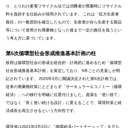
り、とりわけ家電リサイクル法では消費者が廃棄時にリサイクル
料を負担する仕組みが採用されています。 これは「拡大生産者
責任」の一般原則を確立したもので、生産者が自ら生産する製品
等について使用され廃棄物となった後まで一定の責任を負うとい
う考え方に基づいています。
第5次循環型社会形成推進基本計画の柱
政府は循環型社会の形成を総合的・計画的に進めるため「循環型
社会形成推進基本計画」を策定しており、5年ごとの見直しが明
記されています。 2025年3月に閣議決定された第5次計画では、
従来の廃棄物対策にとどまらず「サーキュラーエコノミー（循環
経済）」への移行を明確に位置付けました。資源を「使い捨て」
ではなく「長く使い続ける設計」に変えることで、環境対策と経
済成長を両立させるという方向性です。
環境省は2021年3月2日に「循環経済パートナーシップ」を立ち