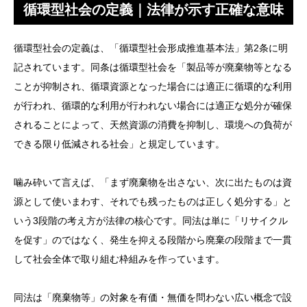
循環型社会の定義｜法律が示す正確な意味
循環型社会の定義は、「循環型社会形成推進基本法」第2条に明
記されています。同条は循環型社会を「製品等が廃棄物等となる
ことが抑制され、循環資源となった場合には適正に循環的な利用
が行われ、循環的な利用が行われない場合には適正な処分が確保
されることによって、天然資源の消費を抑制し、環境への負荷が
できる限り低減される社会」と規定しています。
噛み砕いて言えば、「まず廃棄物を出さない、次に出たものは資
源として使いまわす、それでも残ったものは正しく処分する」と
いう3段階の考え方が法律の核心です。同法は単に「リサイクル
を促す」のではなく、発生を抑える段階から廃棄の段階まで一貫
して社会全体で取り組む枠組みを作っています。
同法は「廃棄物等」の対象を有価・無価を問わない広い概念で設