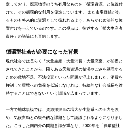
定しており、廃棄物等のうち有用なものを「循環資源」と位置付
けて、その循環的な利用を促進しています。 まだ市場価値があ
るものも将来的に資源として扱われるよう、あらかじめ法的な位
置付けを与えているのです。この視点は、後述する「拡大生産者
責任」の議論にも直結します。
循環型社会が必要になった背景
現代社会では長らく「大量生産・大量消費・大量廃棄」が前提と
されてきたことから、限りある天然資源の枯渇やごみを処理する
ための敷地不足、不法投棄といった問題が浮上しました。消費を
抑制して環境への負荷を低減しなければ、持続的な社会成長を維
持することはできないという認識が広まっています。
一方で地球規模では、資源採掘量の増大が生態系への圧力を強
め、気候変動との複合的な課題として認識されるようになりまし
た。こうした国内外の問題意識が重なり、2000年を「循環型社