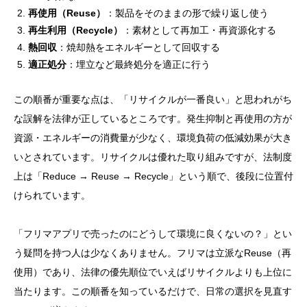
再使用（Reuse）
：製品をそのままの形で繰り返し使う
再生利用（Recycle）
：素材として再加工・再資源化する
熱回収
：焼却熱をエネルギーとして回収する
適正処分
：埋立など最終処分を適正に行う
この順番が重要な点は、「リサイクルが一番良い」と思われがち
な誤解を法律が正しているところです。発生抑制と再使用の方が
資源・エネルギーの消費量が少なく、環境負荷の低減効果が大き
いとされています。リサイクルは優れた取り組みですが、法制度
上は「Reduce → Reuse → Recycle」という順で、後段に位置付
けられています。
「フリマアプリで売ったのにどうして環境に良くないの？」とい
う疑問を持つ人は少なくありません。フリマは立派なReuse（再
使用）であり、法律の優先順位でいえばリサイクルよりも上位に
当たります。この順番を知っているだけで、日常の選択を見直す