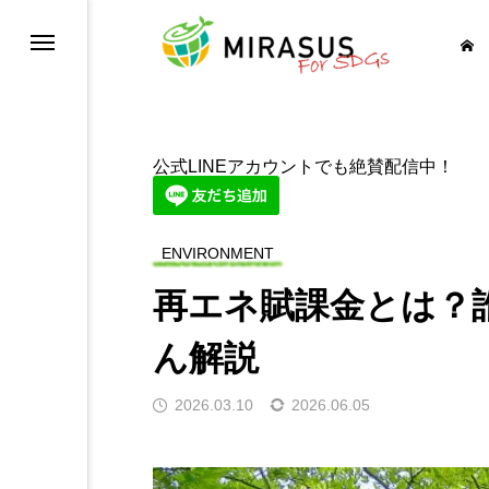
健康と福祉を
公式LINEアカウントでも絶賛配信中！
育をみんなに
ENVIRONMENT
等を実現しよう
再エネ賦課金とは？
イレを世界中に
ん解説
に そしてクリーンに
2026.03.10
2026.06.05
経済成長も
の基盤をつくろう