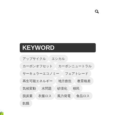
KEYWORD
アップサイクル
エシカル
カーボンオフセット
カーボンニュートラル
サーキュラーエコノミー
フェアトレード
再生可能エネルギー
地方創生
教育格差
気候変動
水問題
砂漠化
移民
脱炭素
衣服ロス
風力発電
食品ロス
飢餓