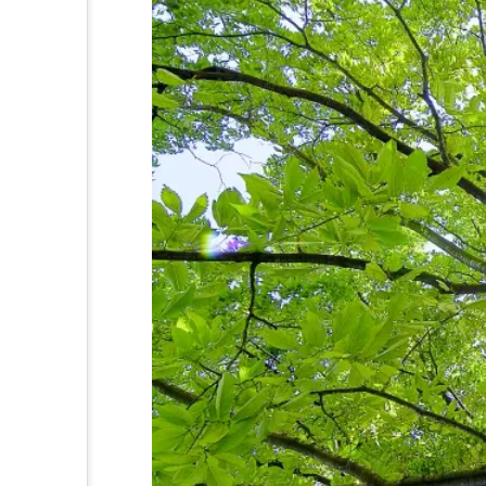
等をなくそう
るまちづくりを
る責任 つかう責任
体的な対策を
さを守ろう
さも守ろう
すべての人に
で目標を達成しよう