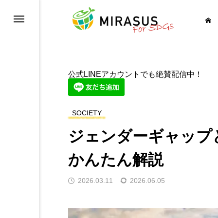
健康と福祉を
公式LINEアカウントでも絶賛配信中！
育をみんなに
SOCIETY
等を実現しよう
ジェンダーギャップ
イレを世界中に
かんたん解説
に そしてクリーンに
2026.03.11
2026.06.05
経済成長も
の基盤をつくろう