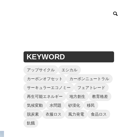
KEYWORD
アップサイクル
エシカル
カーボンオフセット
カーボンニュートラル
サーキュラーエコノミー
フェアトレード
再生可能エネルギー
地方創生
教育格差
気候変動
水問題
砂漠化
移民
脱炭素
衣服ロス
風力発電
食品ロス
飢餓