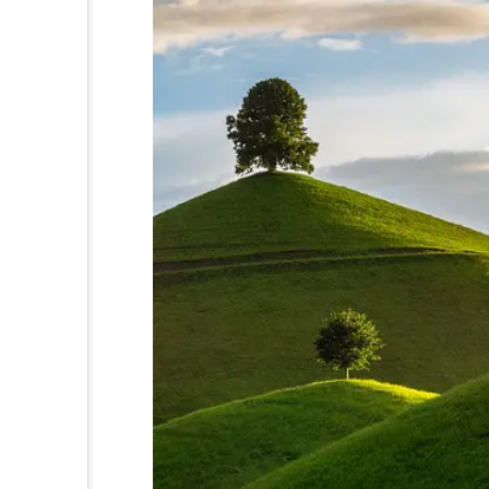
等をなくそう
るまちづくりを
る責任 つかう責任
体的な対策を
さを守ろう
さも守ろう
すべての人に
で目標を達成しよう