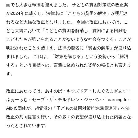
面でも大きな転換を迎えました。 子どもの貧困対策法の改正案
が2024年に成立し、法律名に「こどもの貧困の解消」が明記さ
れるなど大幅な改正となりました。 今回の改正においては、こ
ども大綱において「こどもの貧困を解消し、貧困による困難を、
こどもたちが強いられることがないような社会をつくる」ことが
明記されたことを踏まえ、法律の題名に「貧困の解消」が盛り込
まれました。 これは、「対策を講じる」という姿勢から「解消
する」という目標への、言葉に込められた姿勢の転換とも言えま
す。
改正にあたっては、あすのば・キッズドア・しんぐるまざあず・
ふぉーらむ・セーブ・ザ・チルドレン・ジャパン・Learning for
Allの5団体が、超党派の「子どもの貧困対策推進議員連盟」へ法
改正の共同提言を行い、その多くの要望が盛り込まれた内容とな
ったとされています。