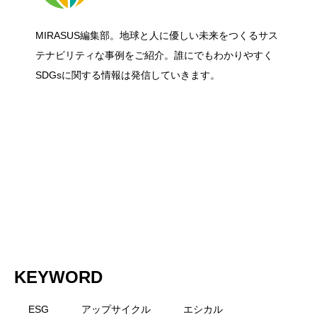
食品・日用品の「脱プラ包装」入門｜サ
2026.06.27
ー課題に挑む！洋上風力発電の国際コン
MIRASUS編集部。地球と人に優しい未来をつくるサス
グリーンリカバリーとは？ 経済復興と脱
2026.06.27
ステナブルな選び方と今日からできるこ
テナビリティな事例をご紹介。誰にでもわかりやすく
ペ「Floating Wind Challenge」に挑戦
SDGsに関する情報は発信していきます。
炭素を同時に進める考え方をわかりやす
と
く解説
KEYWORD
ESG
アップサイクル
エシカル