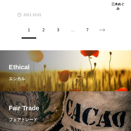
三木めぐ
み
2021.10.01
1
2
3
…
7
Ethical
エシカル
Fair Trade
フェアトレード