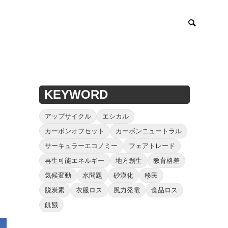
KEYWORD
アップサイクル
エシカル
カーボンオフセット
カーボンニュートラル
サーキュラーエコノミー
フェアトレード
再生可能エネルギー
地方創生
教育格差
気候変動
水問題
砂漠化
移民
脱炭素
衣服ロス
風力発電
食品ロス
飢餓