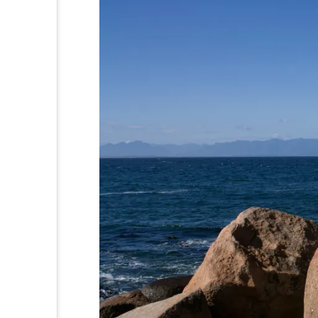
等をなくそう
るまちづくりを
る責任 つかう責任
体的な対策を
さを守ろう
さも守ろう
すべての人に
で目標を達成しよう