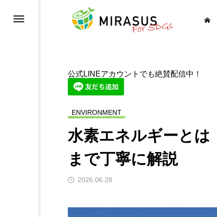
健康と福祉を
公式LINEアカウントでも絶賛配信中！
育をみんなに
ENVIRONMENT
等を実現しよう
水素エネルギーとは
イレを世界中に
まで丁寧に解説
に そしてクリーンに
2026.06.28
経済成長も
の基盤をつくろう