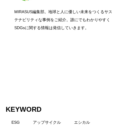
MIRASUS編集部。地球と人に優しい未来をつくるサス
グリーンリカバリーとは？ 経済復興と脱
2026.06.27
ステナブルな選び方と今日からできるこ
テナビリティな事例をご紹介。誰にでもわかりやすく
ペ「Floating Wind Challenge」に挑戦
SDGsに関する情報は発信していきます。
炭素を同時に進める考え方をわかりやす
と
く解説
KEYWORD
ESG
アップサイクル
エシカル