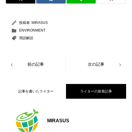
投稿者:
MIRASUS
ENVIRONMENT
用語解説
前の記事
次の記事
記事を書いたライター
ライターの新着記事
【大阪公立大学】海から日本のエネルギ
2026.07.06
MIRASUS
食品・日用品の「脱プラ包装」入門｜サ
2026.06.27
ー課題に挑む！洋上風力発電の国際コン