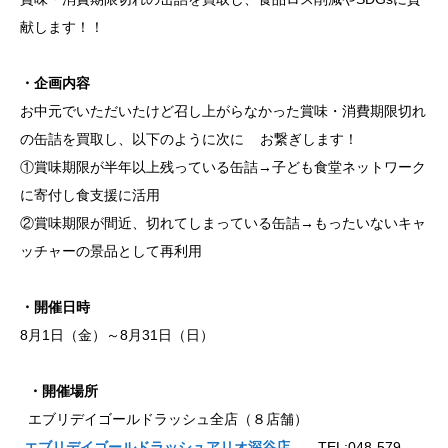
献します！！
・企画内容
お中元でいただいたけど召し上がらなかった賞味・消費期限切れ
の缶詰を買取し、以下のように次に お繋ぎします！
①賞味期限が半年以上残っている缶詰→子ども食堂ネットワーク
に寄付し食支援に活用
②賞味期限が間近、切れてしまっている缶詰→もったいないキャ
ッチャーの景品として再利用
・開催日時
8月1日（金）～8月31日（日）
・開催場所
エブリデイゴールドラッシュ全店（８店舗）
エブリデイゴールドラッシュアリオ深谷店
TEL:048-579-