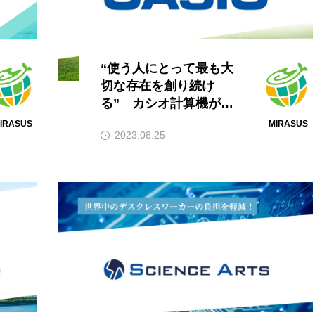
“使う人にとって最も大
切な存在を創り続け
る” カシオ計算機が掲
げるSDGsに対する取り
IRASUS
MIRASUS
2023.08.25
組みとは？