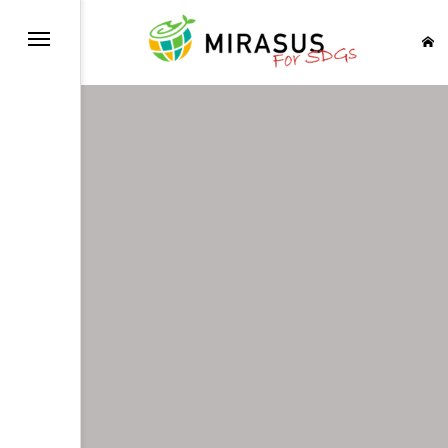
健康と福祉を
育をみんなに
等を実現しよう
イレを世界中に
に そしてクリーンに
経済成長も
の基盤をつくろう