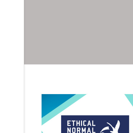
等をなくそう
るまちづくりを
る責任 つかう責任
体的な対策を
さを守ろう
さも守ろう
すべての人に
で目標を達成しよう