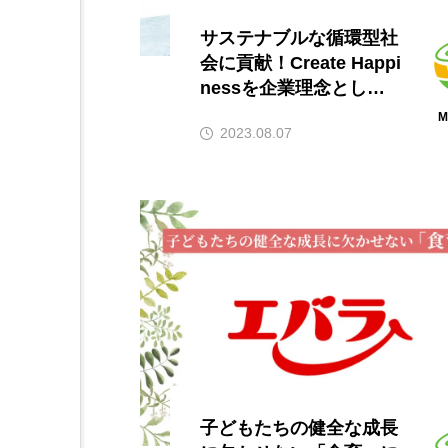
サステナブルな循環型社
会に貢献！Create Happi
nessを企業理念として
掲げるサークレイスの取
M
2023.08.07
り組み
子どもたちの健全な成長