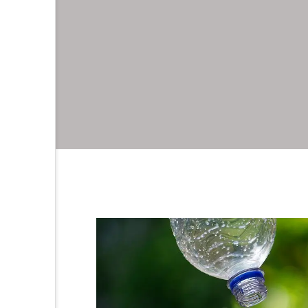
等をなくそう
るまちづくりを
る責任 つかう責任
体的な対策を
さを守ろう
さも守ろう
すべての人に
で目標を達成しよう