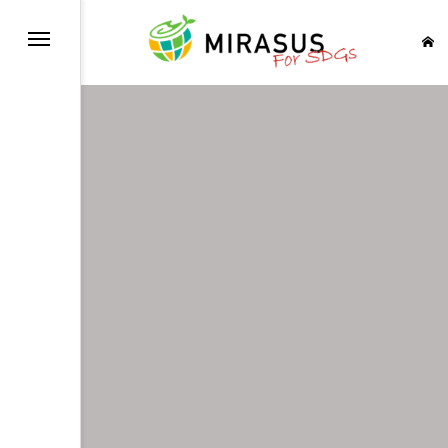
健康と福祉を
育をみんなに
等を実現しよう
イレを世界中に
に そしてクリーンに
経済成長も
の基盤をつくろう